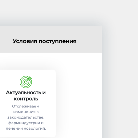
Условия поступления
Актуальность и
контроль
Отслеживаем
изменения в
законодательстве,
фарминдустрии и
лечении нозологий.