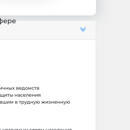
фере
личных ведомств
ащиты населения
авшим в трудную жизненную
-уязвимым слоям населения.