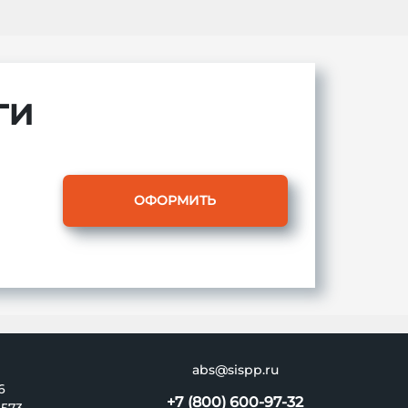
ги
ОФОРМИТЬ
abs@sispp.ru
6
+7 (800) 600-97-32
6573