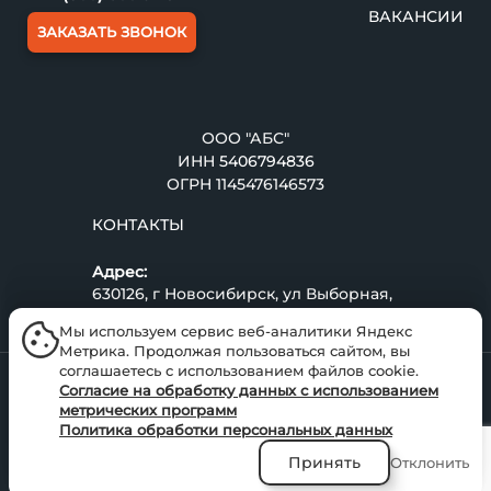
ВАКАНСИИ
ЗАКАЗАТЬ ЗВОНОК
ООО "АБС"
ИНН
5406794836
ОГРН 1145476146573
КОНТАКТЫ
Адрес:
630126, г Новосибирск, ул Выборная,
д 108, кв 98
Мы используем сервис веб-аналитики Яндекс
Метрика. Продолжая пользоваться сайтом, вы
соглашаетесь с использованием файлов cookie.
Для эффективной работы по одному из ключевых
Согласие на обработку данных с использованием
направлений в компании создано отдельное
метрических программ
структурное подразделение, которое функционирует
Политика обработки персональных данных
на отдельном домене
abs-course.ru
. Данный ресурс
Принять
Отклонить
полностью посвящен обучению по охране труда.